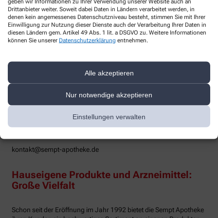
geben wir Informationen zu Ihrer Verwendung unserer Website auch an
behandelnde Praxis. Wir haben uns deshalb im Laufe der Zeit mit
Drittanbieter weiter. Soweit dabei Daten in Ländern verarbeitet werden, in
vielen Aspekten der Krebstherapie befasst. Zu allen Problemen
denen kein angemessenes Datenschutzniveau besteht, stimmen Sie mit Ihrer
Einwilligung zur Nutzung dieser Dienste auch der Verarbeitung Ihrer Daten in
rund um diesen Themenbereich bieten wir Ihnen unsere
diesen Ländern gem. Artikel 49 Abs. 1 lit. a DSGVO zu. Weitere Informationen
kostenlose Beratung an.
können Sie unserer
Datenschutzerklärung
entnehmen.
Haben Sie Fragen zum Ablauf und Aufbau Ihrer Therapie?
Suchen Sie eine Selbsthilfegruppe? Wollen Sie mehr über eine
bestimmte alternative Behandlungsmethode wissen? Fragen Sie
Alle akzeptieren
uns! Wir werden versuchen, Ihnen weiter zu helfen! Füllen Sie
dazu bitte unser Kontaktformular aus und/oder kommen Sie zu
Nur notwendige akzeptieren
einen persönlichen Beratungsgespräch in die Apotheke.
Einstellungen verwalten
Ihre Anfrage zum Thema Krebs bzw. Zytostatika:
kontakt@sempt-apotheke.de
Hauseigene Produkte und Arzneimittel:
Große Vielfalt
Schon seit der Eröffnung im Jahr 1992 bietet die Sempt Apotheke