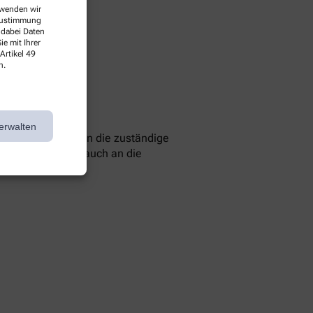
erwenden wir
 Zustimmung
 dabei Daten
e mit Ihrer
Artikel 49
n.
erwalten
 können Sie sich an die zuständige
 Sie können sich auch an die