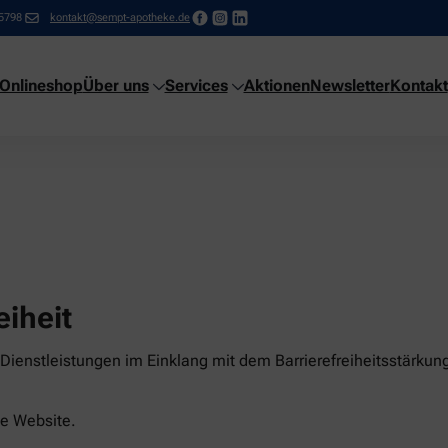
5798
kontakt@sempt-apotheke.de
Onlineshop
Über uns
Services
Aktionen
Newsletter
Kontakt
eiheit
ienstleistungen im Einklang mit dem Barrierefreiheitsstärkung
ese Website.