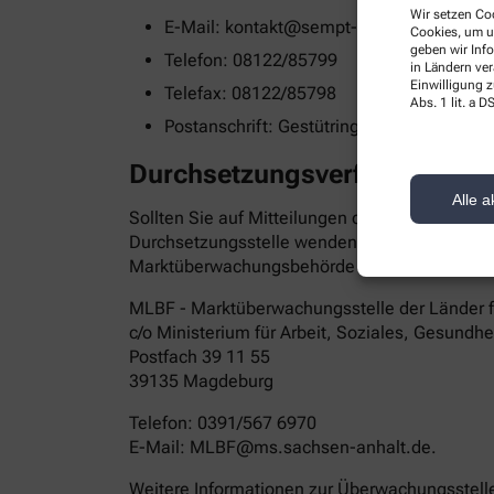
Wir setzen Coo
E-Mail: kontakt@sempt-apotheke.de
Cookies, um u
geben wir Inf
Telefon: 08122/85799
in Ländern ve
Einwilligung z
Telefax: 08122/85798
Abs. 1 lit. a
Postanschrift: Gestütring 19 85435 Erding
Durchsetzungsverfahren un
Alle a
Sollten Sie auf Mitteilungen oder Anfragen zur
Durchsetzungsstelle wenden. Die Durchsetzung
Marktüberwachungsbehörde wenden:
MLBF - Marktüberwachungsstelle der Länder für
c/o Ministerium für Arbeit, Soziales, Gesundh
Postfach 39 11 55
39135 Magdeburg
Telefon: 0391/567 6970
E-​Mail: MLBF@ms.sachsen-​anhalt.de.
Weitere Informationen zur Überwachungsstelle