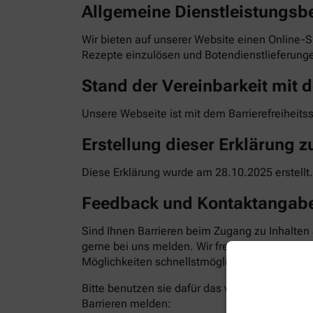
Allgemeine Dienstleistungsb
Wir bieten auf unserer Website einen Online-S
Rezepte einzulösen und Botendienstlieferunge
Stand der Vereinbarkeit mit d
Unsere Webseite ist mit dem Barrierefreiheits
Erstellung dieser Erklärung zu
Diese Erklärung wurde am 28.10.2025 erstellt.
Feedback und Kontaktangab
Sind Ihnen Barrieren beim Zugang zu Inhalten
gerne bei uns melden. Wir freuen uns auf Ihr
Möglichkeiten schnellstmöglich zu beheben. Bit
Bitte benutzen sie dafür das vorgesehene Kon
Barrieren melden: