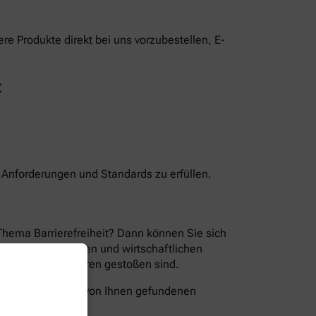
e Produkte direkt bei uns vorzubestellen, E-
t
n Anforderungen und Standards zu erfüllen.
Thema Barrierefreiheit? Dann können Sie sich
en der technischen und wirtschaftlichen
ion Sie auf Barrieren gestoßen sind.
folgende Wege die von Ihnen gefundenen