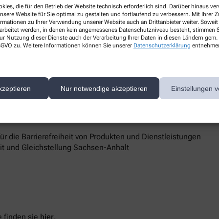
kies, die für den Betrieb der Website technisch erforderlich sind. Darüber hinaus v
nsere Website für Sie optimal zu gestalten und fortlaufend zu verbessern. Mit Ihrer
ormationen zu Ihrer Verwendung unserer Website auch an Drittanbieter weiter. Soweit
rarbeitet werden, in denen kein angemessenes Datenschutzniveau besteht, stimmen Si
ur Nutzung dieser Dienste auch der Verarbeitung Ihrer Daten in diesen Ländern gem. 
 DSGVO zu. Weitere Informationen können Sie unserer
Datenschutzerklärung
entnehme
d Marktüberwachungsbehörde
kzeptieren
Nur notwendige akzeptieren
Einstellungen v
 Barrierefreiheit keine zufriedenstellenden Antworten erhalten,
sstelle unterstützt Sie dabei, ihre Rechte geltend zu machen.
 die Barrierefreiheit von Produkten und Dienstleistungen
eit und Gleichstellung Sachsen-Anhalt
 finden sie
hier
.