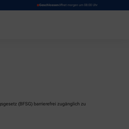
Geschlossen
öffnet morgen um 08:00 Uhr
sgesetz (BFSG) barrierefrei zugänglich zu